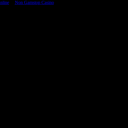
nline
Non Gamstop Casino