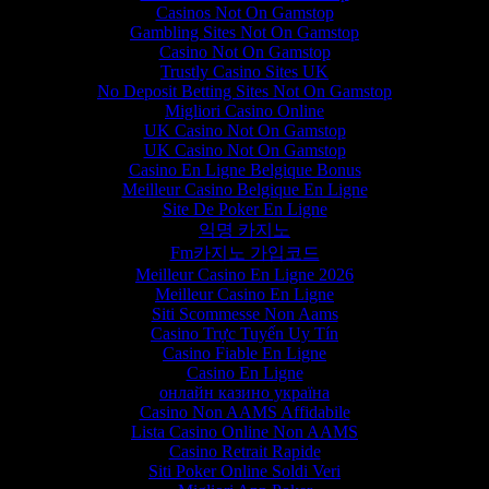
Casinos Not On Gamstop
Gambling Sites Not On Gamstop
Casino Not On Gamstop
Trustly Casino Sites UK
No Deposit Betting Sites Not On Gamstop
Migliori Casino Online
UK Casino Not On Gamstop
UK Casino Not On Gamstop
Casino En Ligne Belgique Bonus
Meilleur Casino Belgique En Ligne
Site De Poker En Ligne
익명 카지노
Fm카지노 가입코드
Meilleur Casino En Ligne 2026
Meilleur Casino En Ligne
Siti Scommesse Non Aams
Casino Trực Tuyến Uy Tín
Casino Fiable En Ligne
Casino En Ligne
онлайн казино україна
Casino Non AAMS Affidabile
Lista Casino Online Non AAMS
Casino Retrait Rapide
Siti Poker Online Soldi Veri