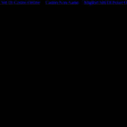
 Siti Di Casino Online
Casino Non Aams
Migliori Siti Di Poker O